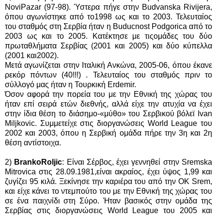
NoviPazar (97-98). Ύστερα πήγε στην
Budvanska Rivijera
,
όπου αγωνίστηκε από το1998 ως και το 2003. Τελευταίος
του σταθμός στη Σερβία ήταν η
Buducnost Podgorica
από το
2003 ως και το 2005. Κατέκτησε με τιςομάδες του δύο
πρωταθλήματα Σερβίας (2001 και 2005) και δύο κύπελλα
(2001 και2002).
Μετά αγωνίζεται στην Ιταλική Ανκώνα, 2005-06, όπου έκανε
ρεκόρ πόντων (40!!!) . Τελευταίος του σταθμός πριν το
σύλλογό μας ήταν η Τουρκική Εrdemir.
Όσον αφορά την πορεία του με την Εθνική της χώρας του
ήταν επί σειρά ετών διεθνής, αλλά είχε την ατυχία να έχει
στην ίδια θέση το διάσημο-«μύθο» του Σερβικού βόλεϊ Ιvan
Miljkovic. Συμμετείχε στις διοργανώσεις World League του
2002 και 2003, όπου η Σερβική ομάδα πήρε την 3η και 2η
θέση αντίστοιχα.
2)
BrankoRoljic
: Είναι Σέρβος, έχει γεννηθεί στην Sremska
Mitrovica στις 28.09.1981,είναι ακραίος, έχει ύψος 1,99 και
ζυγίζει 95 κιλά. Ξεκίνησε την καριέρα του από την OK Srem,
και είχε κάνει το ντεμπούτο του με την Εθνική της χώρας του
σε ένα παιχνίδι στη Σύρο. Ήταν βασικός στην ομάδα της
Σερβίας στις διοργανώσεις World League του 2005 και