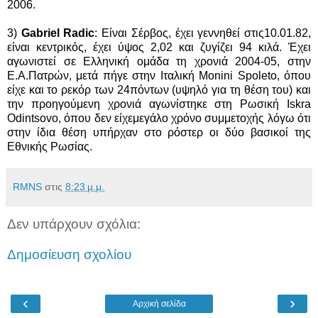
2006.
3)
Gabriel Radic
: Είναι Σέρβος, έχει γεννηθεί στις10.01.82,
είναι κεντρικός, έχει ύψος 2,02 και ζυγίζει 94 κιλά. Έχει
αγωνιστεί σε Ελληνική ομάδα τη χρονιά 2004-05, στην
Ε.Α.Πατρών, μετά πήγε στην Ιταλική Monini Spoleto, όπου
είχε και το ρεκόρ των 24πόντων (υψηλό για τη θέση του) και
την προηγούμενη χρονιά αγωνίστηκε στη Ρωσική Iskra
Odintsovo, όπου δεν είχεμεγάλο χρόνο συμμετοχής λόγω ότι
στην ίδια θέση υπήρχαν στο ρόστερ οι δύο βασικοί της
Εθνικής Ρωσίας.
RMNS
στις
8:23 μ.μ.
Δεν υπάρχουν σχόλια:
Δημοσίευση σχολίου
‹
›
Αρχική σελίδα